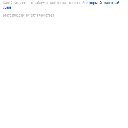
Калі ў вас узніклі праблемы, калі ласка, скарыстайце
формай зваротнай
сувязі
9187235826394901557
:
1786167923