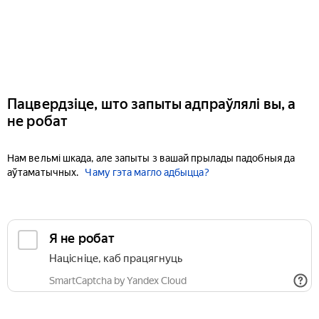
Пацвердзіце, што запыты адпраўлялі вы, а
не робат
Нам вельмі шкада, але запыты з вашай прылады падобныя да
аўтаматычных.
Чаму гэта магло адбыцца?
Я не робат
Націсніце, каб працягнуць
SmartCaptcha by Yandex Cloud