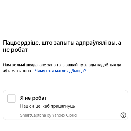
Пацвердзіце, што запыты адпраўлялі вы, а
не робат
Нам вельмі шкада, але запыты з вашай прылады падобныя да
аўтаматычных.
Чаму гэта магло адбыцца?
Я не робат
Націсніце, каб працягнуць
SmartCaptcha by Yandex Cloud