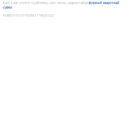
Калі ў вас узніклі праблемы, калі ласка, скарыстайце
формай зваротнай
сувязі
9189873101337162583
:
1786207222