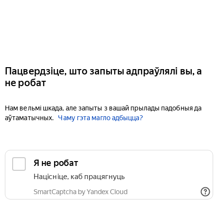
Пацвердзіце, што запыты адпраўлялі вы, а
не робат
Нам вельмі шкада, але запыты з вашай прылады падобныя да
аўтаматычных.
Чаму гэта магло адбыцца?
Я не робат
Націсніце, каб працягнуць
SmartCaptcha by Yandex Cloud