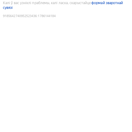
Калі ў вас узніклі праблемы, калі ласка, скарыстайце
формай зваротнай
сувязі
9185642740952523436
:
1786144184