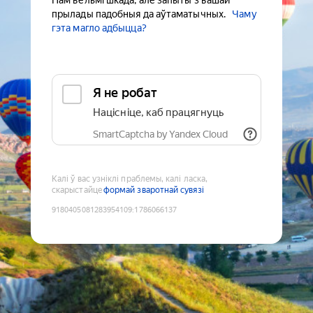
Нам вельмі шкада, але запыты з вашай
прылады падобныя да аўтаматычных.
Чаму
гэта магло адбыцца?
Я не робат
Націсніце, каб працягнуць
SmartCaptcha by Yandex Cloud
Калі ў вас узніклі праблемы, калі ласка,
скарыстайце
формай зваротнай сувязі
9180405081283954109
:
1786066137