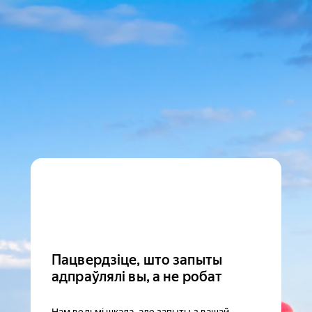
Пацвердзіце, што запыты
адпраўлялі вы, а не робат