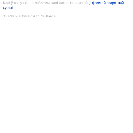
Калі ў вас узніклі праблемы, калі ласка, скарыстайце
формай зваротнай
сувязі
9186989706381667847
:
1786164256