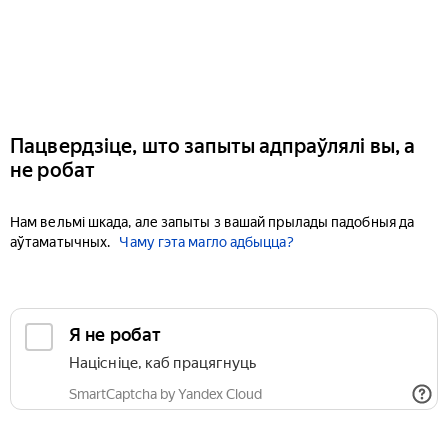
Пацвердзіце, што запыты адпраўлялі вы, а
не робат
Нам вельмі шкада, але запыты з вашай прылады падобныя да
аўтаматычных.
Чаму гэта магло адбыцца?
Я не робат
Націсніце, каб працягнуць
SmartCaptcha by Yandex Cloud