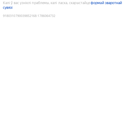
Калі ў вас узніклі праблемы, калі ласка, скарыстайце
формай зваротнай
сувязі
9180310790039852168
:
1786064732