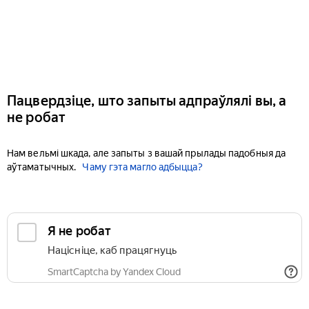
Пацвердзіце, што запыты адпраўлялі вы, а
не робат
Нам вельмі шкада, але запыты з вашай прылады падобныя да
аўтаматычных.
Чаму гэта магло адбыцца?
Я не робат
Націсніце, каб працягнуць
SmartCaptcha by Yandex Cloud