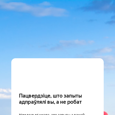
Пацвердзіце, што запыты
адпраўлялі вы, а не робат