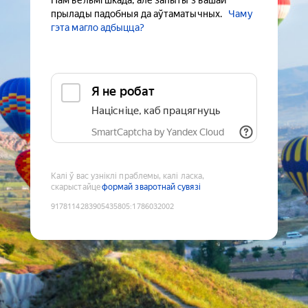
Нам вельмі шкада, але запыты з вашай
прылады падобныя да аўтаматычных.
Чаму
гэта магло адбыцца?
Я не робат
Націсніце, каб працягнуць
SmartCaptcha by Yandex Cloud
Калі ў вас узніклі праблемы, калі ласка,
скарыстайце
формай зваротнай сувязі
9178114283905435805
:
1786032002