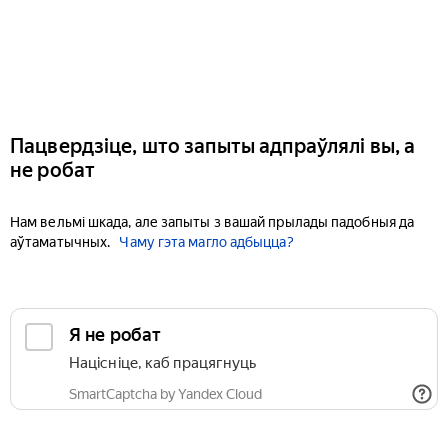
Пацвердзіце, што запыты адпраўлялі вы, а
не робат
Нам вельмі шкада, але запыты з вашай прылады падобныя да
аўтаматычных.
Чаму гэта магло адбыцца?
Я не робат
Націсніце, каб працягнуць
SmartCaptcha by Yandex Cloud