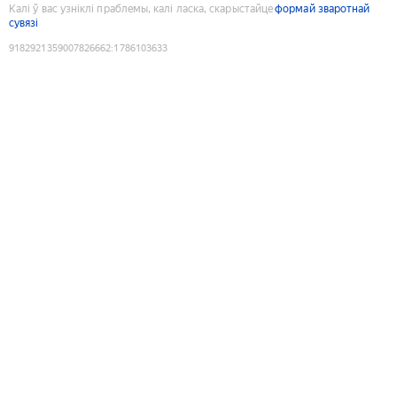
Калі ў вас узніклі праблемы, калі ласка, скарыстайце
формай зваротнай
сувязі
9182921359007826662
:
1786103633