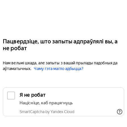
Пацвердзіце, што запыты адпраўлялі вы, а
не робат
Нам вельмі шкада, але запыты з вашай прылады падобныя да
аўтаматычных.
Чаму гэта магло адбыцца?
Я не робат
Націсніце, каб працягнуць
SmartCaptcha by Yandex Cloud