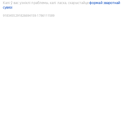
Калі ў вас узніклі праблемы, калі ласка, скарыстайце
формай зваротнай
сувязі
9183455291826694159
:
1786111589