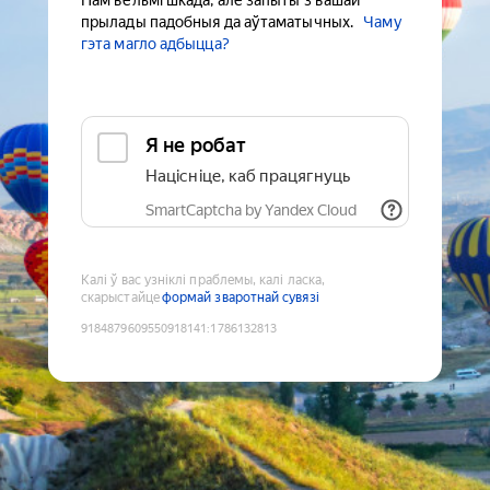
Нам вельмі шкада, але запыты з вашай
прылады падобныя да аўтаматычных.
Чаму
гэта магло адбыцца?
Я не робат
Націсніце, каб працягнуць
SmartCaptcha by Yandex Cloud
Калі ў вас узніклі праблемы, калі ласка,
скарыстайце
формай зваротнай сувязі
9184879609550918141
:
1786132813