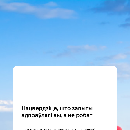
Пацвердзіце, што запыты
адпраўлялі вы, а не робат