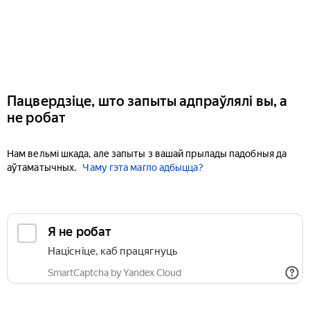
Пацвердзіце, што запыты адпраўлялі вы, а
не робат
Нам вельмі шкада, але запыты з вашай прылады падобныя да
аўтаматычных.
Чаму гэта магло адбыцца?
Я не робат
Націсніце, каб працягнуць
SmartCaptcha by Yandex Cloud