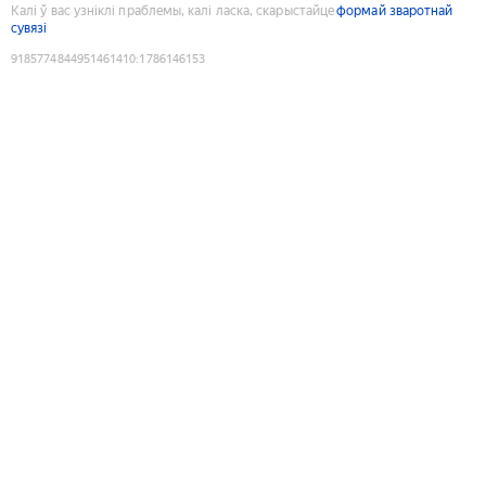
Калі ў вас узніклі праблемы, калі ласка, скарыстайце
формай зваротнай
сувязі
9185774844951461410
:
1786146153