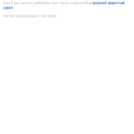
Калі ў вас узніклі праблемы, калі ласка, скарыстайце
формай зваротнай
сувязі
9187957290103015693
:
1786178674