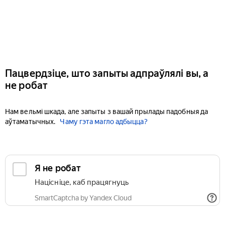
Пацвердзіце, што запыты адпраўлялі вы, а
не робат
Нам вельмі шкада, але запыты з вашай прылады падобныя да
аўтаматычных.
Чаму гэта магло адбыцца?
Я не робат
Націсніце, каб працягнуць
SmartCaptcha by Yandex Cloud