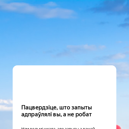
Пацвердзіце, што запыты
адпраўлялі вы, а не робат