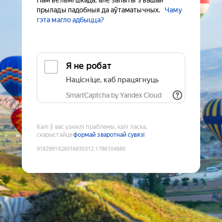
Нам вельмі шкада, але запыты з вашай
прылады падобныя да аўтаматычных.
Чаму
гэта магло адбыцца?
Я не робат
Націсніце, каб працягнуць
SmartCaptcha by Yandex Cloud
Калі ў вас узніклі праблемы, калі ласка,
скарыстайце
формай зваротнай сувязі
9182991626016830312
:
1786104680