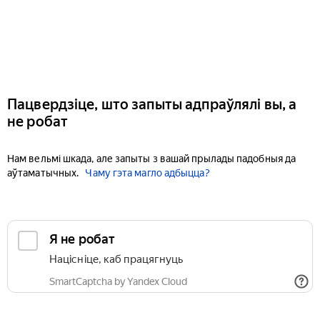
Пацвердзіце, што запыты адпраўлялі вы, а
не робат
Нам вельмі шкада, але запыты з вашай прылады падобныя да
аўтаматычных.
Чаму гэта магло адбыцца?
Я не робат
Націсніце, каб працягнуць
SmartCaptcha by Yandex Cloud