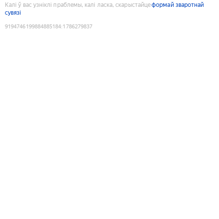
Калі ў вас узніклі праблемы, калі ласка, скарыстайце
формай зваротнай
сувязі
9194746199884885184
:
1786279837