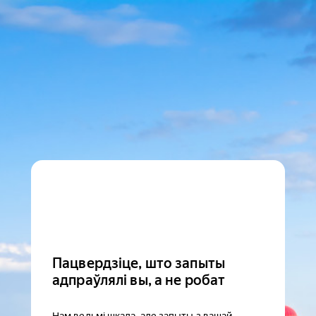
Пацвердзіце, што запыты
адпраўлялі вы, а не робат