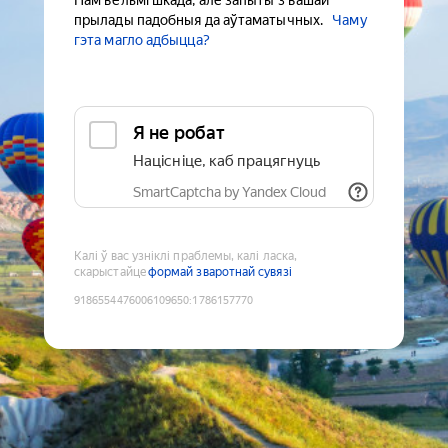
Нам вельмі шкада, але запыты з вашай
прылады падобныя да аўтаматычных.
Чаму
гэта магло адбыцца?
Я не робат
Націсніце, каб працягнуць
SmartCaptcha by Yandex Cloud
Калі ў вас узніклі праблемы, калі ласка,
скарыстайце
формай зваротнай сувязі
9186554476006109650
:
1786157770