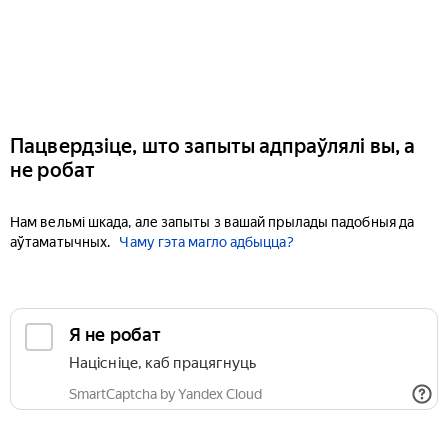
Пацвердзіце, што запыты адпраўлялі вы, а
не робат
Нам вельмі шкада, але запыты з вашай прылады падобныя да
аўтаматычных.
Чаму гэта магло адбыцца?
Я не робат
Націсніце, каб працягнуць
SmartCaptcha by Yandex Cloud