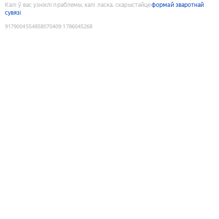
Калі ў вас узніклі праблемы, калі ласка, скарыстайце
формай зваротнай
сувязі
9179004554858070409
:
1786045268