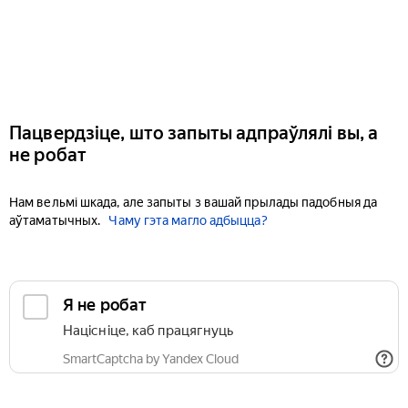
Пацвердзіце, што запыты адпраўлялі вы, а
не робат
Нам вельмі шкада, але запыты з вашай прылады падобныя да
аўтаматычных.
Чаму гэта магло адбыцца?
Я не робат
Націсніце, каб працягнуць
SmartCaptcha by Yandex Cloud