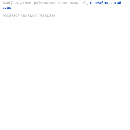
Калі ў вас узніклі праблемы, калі ласка, скарыстайце
формай зваротнай
сувязі
9193585074738458292
:
1786262534