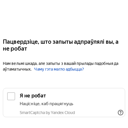
Пацвердзіце, што запыты адпраўлялі вы, а
не робат
Нам вельмі шкада, але запыты з вашай прылады падобныя да
аўтаматычных.
Чаму гэта магло адбыцца?
Я не робат
Націсніце, каб працягнуць
SmartCaptcha by Yandex Cloud