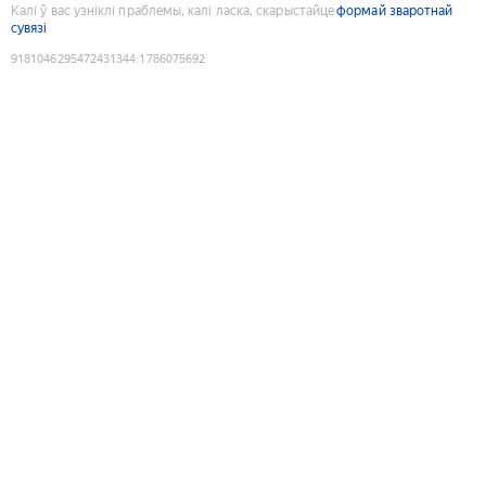
Калі ў вас узніклі праблемы, калі ласка, скарыстайце
формай зваротнай
сувязі
9181046295472431344
:
1786075692