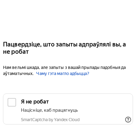
Пацвердзіце, што запыты адпраўлялі вы, а
не робат
Нам вельмі шкада, але запыты з вашай прылады падобныя да
аўтаматычных.
Чаму гэта магло адбыцца?
Я не робат
Націсніце, каб працягнуць
SmartCaptcha by Yandex Cloud