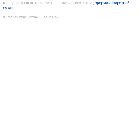
Калі ў вас узніклі праблемы, калі ласка, скарыстайце
формай зваротнай
сувязі
9193693984504056602
:
1786264157