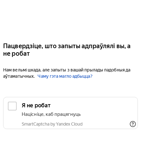
Пацвердзіце, што запыты адпраўлялі вы, а
не робат
Нам вельмі шкада, але запыты з вашай прылады падобныя да
аўтаматычных.
Чаму гэта магло адбыцца?
Я не робат
Націсніце, каб працягнуць
SmartCaptcha by Yandex Cloud