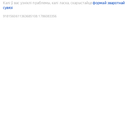
Калі ў вас узніклі праблемы, калі ласка, скарыстайце
формай зваротнай
сувязі
9181560611363685108
:
1786083356