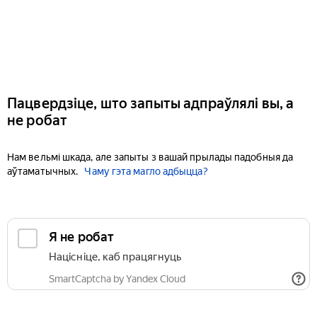
Пацвердзіце, што запыты адпраўлялі вы, а
не робат
Нам вельмі шкада, але запыты з вашай прылады падобныя да
аўтаматычных.
Чаму гэта магло адбыцца?
Я не робат
Націсніце, каб працягнуць
SmartCaptcha by Yandex Cloud