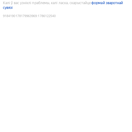
Калі ў вас узніклі праблемы, калі ласка, скарыстайце
формай зваротнай
сувязі
9184190178179963969
:
1786122540