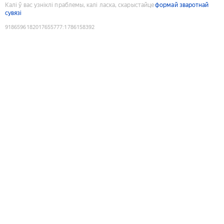
Калі ў вас узніклі праблемы, калі ласка, скарыстайце
формай зваротнай
сувязі
9186596182017655777
:
1786158392