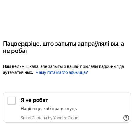
Пацвердзіце, што запыты адпраўлялі вы, а
не робат
Нам вельмі шкада, але запыты з вашай прылады падобныя да
аўтаматычных.
Чаму гэта магло адбыцца?
Я не робат
Націсніце, каб працягнуць
SmartCaptcha by Yandex Cloud