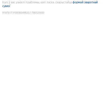
Калі ў вас узніклі праблемы, калі ласка, скарыстайце
формай зваротнай
сувязі
9197817318936049820
:
1786325600