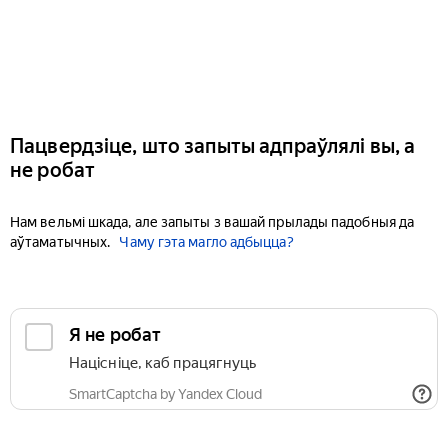
Пацвердзіце, што запыты адпраўлялі вы, а
не робат
Нам вельмі шкада, але запыты з вашай прылады падобныя да
аўтаматычных.
Чаму гэта магло адбыцца?
Я не робат
Націсніце, каб працягнуць
SmartCaptcha by Yandex Cloud