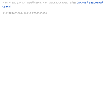
Калі ў вас узніклі праблемы, калі ласка, скарыстайце
формай зваротнай
сувязі
9181595633399416916
:
1786083878