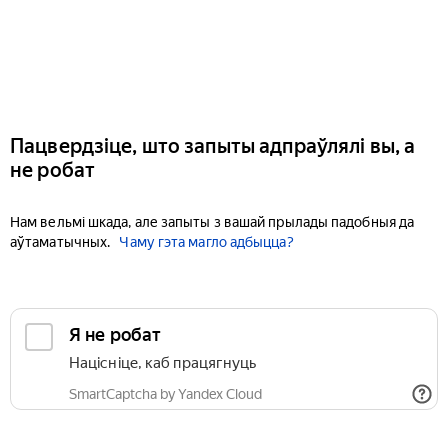
Пацвердзіце, што запыты адпраўлялі вы, а
не робат
Нам вельмі шкада, але запыты з вашай прылады падобныя да
аўтаматычных.
Чаму гэта магло адбыцца?
Я не робат
Націсніце, каб працягнуць
SmartCaptcha by Yandex Cloud