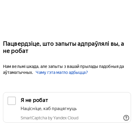
Пацвердзіце, што запыты адпраўлялі вы, а
не робат
Нам вельмі шкада, але запыты з вашай прылады падобныя да
аўтаматычных.
Чаму гэта магло адбыцца?
Я не робат
Націсніце, каб працягнуць
SmartCaptcha by Yandex Cloud