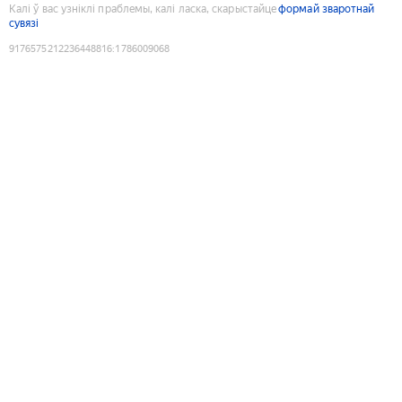
Калі ў вас узніклі праблемы, калі ласка, скарыстайце
формай зваротнай
сувязі
9176575212236448816
:
1786009068