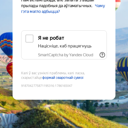
Нам вельмі шкада, але запыты з вашай
прылады падобныя да аўтаматычных.
Чаму
гэта магло адбыцца?
Я не робат
Націсніце, каб працягнуць
SmartCaptcha by Yandex Cloud
Калі ў вас узніклі праблемы, калі ласка,
скарыстайце
формай зваротнай сувязі
9187042775871195316
:
1786165047