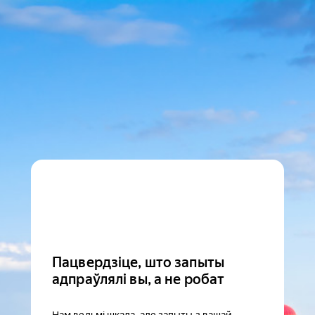
Пацвердзіце, што запыты
адпраўлялі вы, а не робат