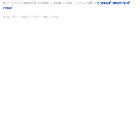
Калі ў вас узніклі праблемы, калі ласка, скарыстайце
формай зваротнай
сувязі
9187956732092750965
:
1786178666