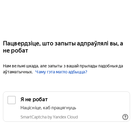
Пацвердзіце, што запыты адпраўлялі вы, а
не робат
Нам вельмі шкада, але запыты з вашай прылады падобныя да
аўтаматычных.
Чаму гэта магло адбыцца?
Я не робат
Націсніце, каб працягнуць
SmartCaptcha by Yandex Cloud