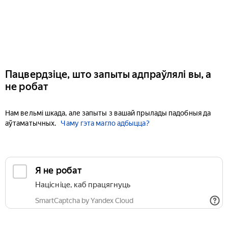
Пацвердзіце, што запыты адпраўлялі вы, а
не робат
Нам вельмі шкада, але запыты з вашай прылады падобныя да
аўтаматычных.
Чаму гэта магло адбыцца?
Я не робат
Націсніце, каб працягнуць
SmartCaptcha by Yandex Cloud