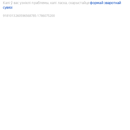
Калі ў вас узніклі праблемы, калі ласка, скарыстайце
формай зваротнай
сувязі
9181013260596568785
:
1786075200