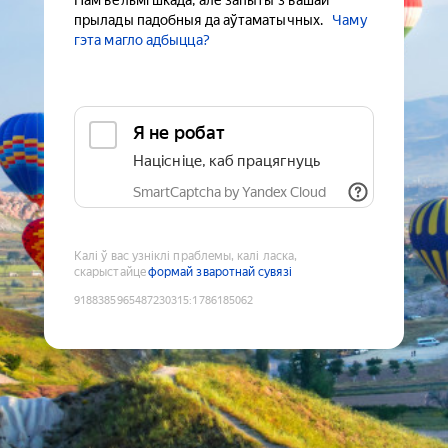
Нам вельмі шкада, але запыты з вашай
прылады падобныя да аўтаматычных.
Чаму
гэта магло адбыцца?
Я не робат
Націсніце, каб працягнуць
SmartCaptcha by Yandex Cloud
Калі ў вас узніклі праблемы, калі ласка,
скарыстайце
формай зваротнай сувязі
9188385965487230315
:
1786185062