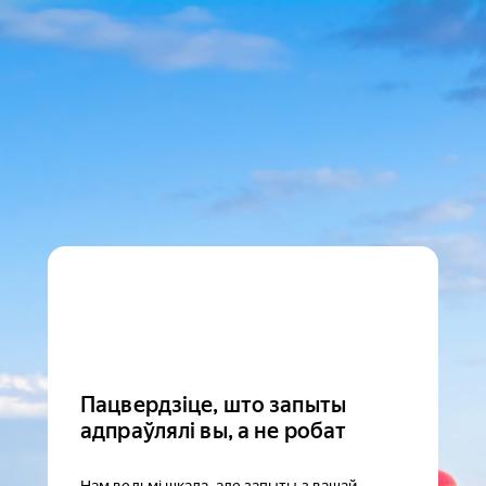
Пацвердзіце, што запыты
адпраўлялі вы, а не робат