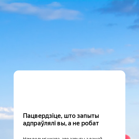
Пацвердзіце, што запыты
адпраўлялі вы, а не робат