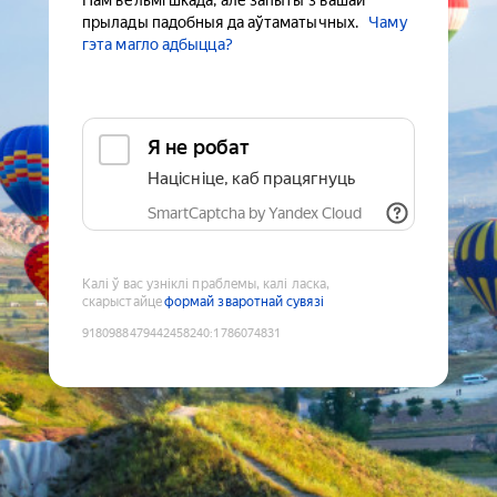
Нам вельмі шкада, але запыты з вашай
прылады падобныя да аўтаматычных.
Чаму
гэта магло адбыцца?
Я не робат
Націсніце, каб працягнуць
SmartCaptcha by Yandex Cloud
Калі ў вас узніклі праблемы, калі ласка,
скарыстайце
формай зваротнай сувязі
9180988479442458240
:
1786074831