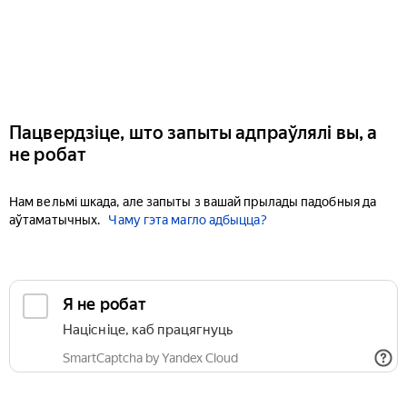
Пацвердзіце, што запыты адпраўлялі вы, а
не робат
Нам вельмі шкада, але запыты з вашай прылады падобныя да
аўтаматычных.
Чаму гэта магло адбыцца?
Я не робат
Націсніце, каб працягнуць
SmartCaptcha by Yandex Cloud