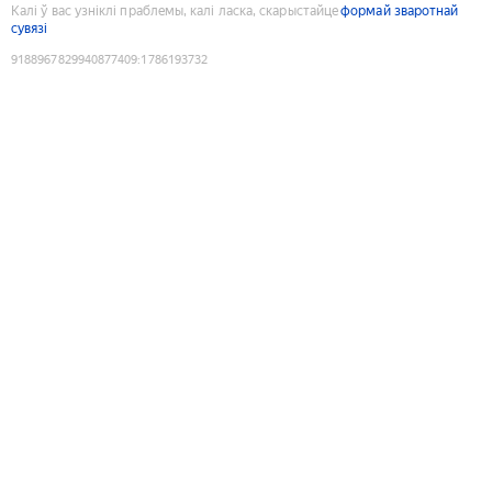
Калі ў вас узніклі праблемы, калі ласка, скарыстайце
формай зваротнай
сувязі
9188967829940877409
:
1786193732