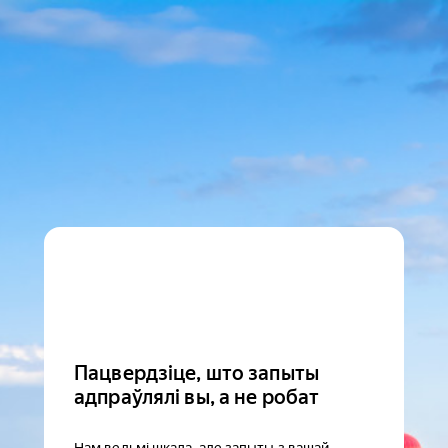
Пацвердзіце, што запыты
адпраўлялі вы, а не робат