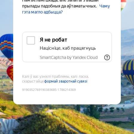
Нам вельмі шкада, але запыты з вашай
прылады падобныя да аўтаматычных.
Чаму
гэта магло адбыцца?
Я не робат
Націсніце, каб працягнуць
SmartCaptcha by Yandex Cloud
Калі ў вас узніклі праблемы, калі ласка,
скарыстайце
формай зваротнай сувязі
9190352769190383685
:
1786214369