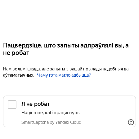
Пацвердзіце, што запыты адпраўлялі вы, а
не робат
Нам вельмі шкада, але запыты з вашай прылады падобныя да
аўтаматычных.
Чаму гэта магло адбыцца?
Я не робат
Націсніце, каб працягнуць
SmartCaptcha by Yandex Cloud