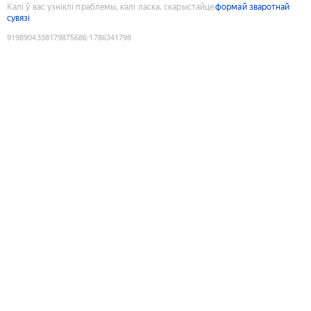
Калі ў вас узніклі праблемы, калі ласка, скарыстайце
формай зваротнай
сувязі
9198904338179875686
:
1786341798