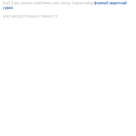
Калі ў вас узніклі праблемы, калі ласка, скарыстайце
формай зваротнай
сувязі
9182148282075104624
:
1786092113