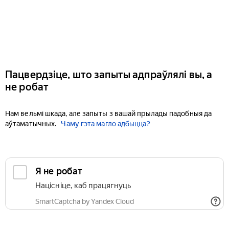
Пацвердзіце, што запыты адпраўлялі вы, а
не робат
Нам вельмі шкада, але запыты з вашай прылады падобныя да
аўтаматычных.
Чаму гэта магло адбыцца?
Я не робат
Націсніце, каб працягнуць
SmartCaptcha by Yandex Cloud