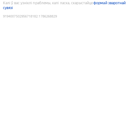
Калі ў вас узніклі праблемы, калі ласка, скарыстайце
формай зваротнай
сувязі
9194007502956718182
:
1786268829