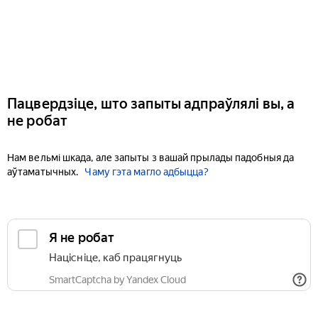
Пацвердзіце, што запыты адпраўлялі вы, а
не робат
Нам вельмі шкада, але запыты з вашай прылады падобныя да
аўтаматычных.
Чаму гэта магло адбыцца?
Я не робат
Націсніце, каб працягнуць
SmartCaptcha by Yandex Cloud