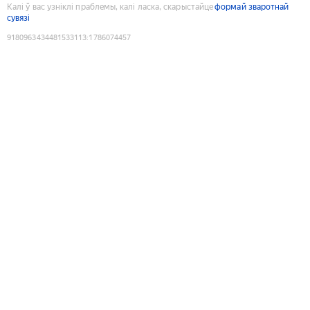
Калі ў вас узніклі праблемы, калі ласка, скарыстайце
формай зваротнай
сувязі
9180963434481533113
:
1786074457