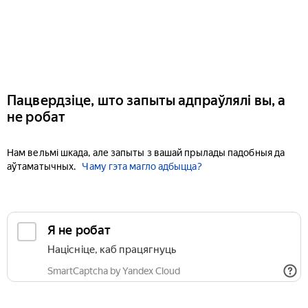
Пацвердзіце, што запыты адпраўлялі вы, а
не робат
Нам вельмі шкада, але запыты з вашай прылады падобныя да
аўтаматычных.
Чаму гэта магло адбыцца?
Я не робат
Націсніце, каб працягнуць
SmartCaptcha by Yandex Cloud