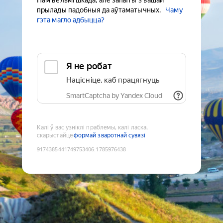
Нам вельмі шкада, але запыты з вашай
прылады падобныя да аўтаматычных.
Чаму
гэта магло адбыцца?
Я не робат
Націсніце, каб працягнуць
SmartCaptcha by Yandex Cloud
Калі ў вас узніклі праблемы, калі ласка,
скарыстайце
формай зваротнай сувязі
9174385441749753406
:
1785976438