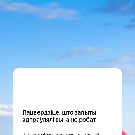
Пацвердзіце, што запыты
адпраўлялі вы, а не робат