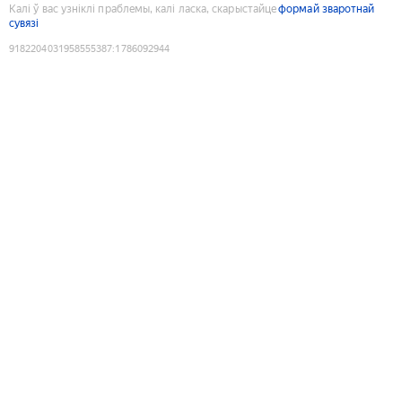
Калі ў вас узніклі праблемы, калі ласка, скарыстайце
формай зваротнай
сувязі
9182204031958555387
:
1786092944