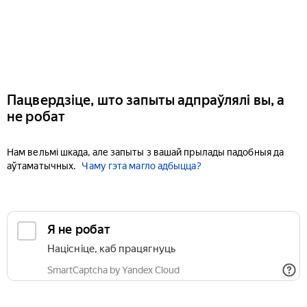
Пацвердзіце, што запыты адпраўлялі вы, а
не робат
Нам вельмі шкада, але запыты з вашай прылады падобныя да
аўтаматычных.
Чаму гэта магло адбыцца?
Я не робат
Націсніце, каб працягнуць
SmartCaptcha by Yandex Cloud