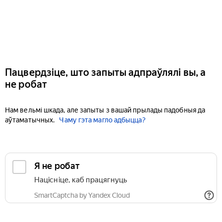
Пацвердзіце, што запыты адпраўлялі вы, а
не робат
Нам вельмі шкада, але запыты з вашай прылады падобныя да
аўтаматычных.
Чаму гэта магло адбыцца?
Я не робат
Націсніце, каб працягнуць
SmartCaptcha by Yandex Cloud