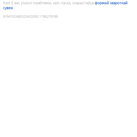
Калі ў вас узніклі праблемы, калі ласка, скарыстайце
формай зваротнай
сувязі
9194702680323423292
:
1786279188