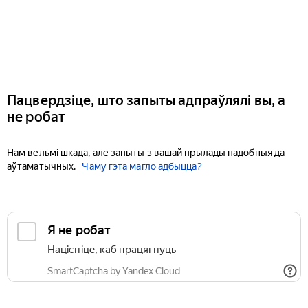
Пацвердзіце, што запыты адпраўлялі вы, а
не робат
Нам вельмі шкада, але запыты з вашай прылады падобныя да
аўтаматычных.
Чаму гэта магло адбыцца?
Я не робат
Націсніце, каб працягнуць
SmartCaptcha by Yandex Cloud