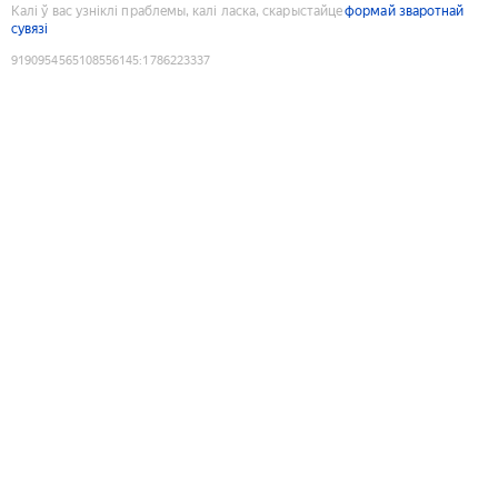
Калі ў вас узніклі праблемы, калі ласка, скарыстайце
формай зваротнай
сувязі
9190954565108556145
:
1786223337