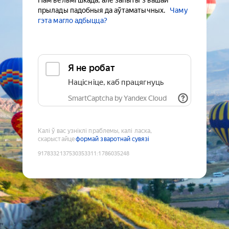
Нам вельмі шкада, але запыты з вашай
прылады падобныя да аўтаматычных.
Чаму
гэта магло адбыцца?
Я не робат
Націсніце, каб працягнуць
SmartCaptcha by Yandex Cloud
Калі ў вас узніклі праблемы, калі ласка,
скарыстайце
формай зваротнай сувязі
9178332137530353311
:
1786035248