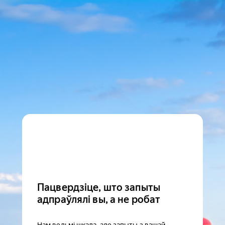
Пацвердзіце, што запыты
адпраўлялі вы, а не робат