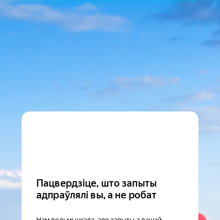
Пацвердзіце, што запыты
адпраўлялі вы, а не робат