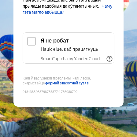
Нам вельмі шкада, але запыты з вашай
прылады падобныя да аўтаматычных.
Чаму
гэта магло адбыцца?
Я не робат
Націсніце, каб працягнуць
SmartCaptcha by Yandex Cloud
Калі ў вас узніклі праблемы, калі ласка,
скарыстайце
формай зваротнай сувязі
9181388983798735877
:
1786080799