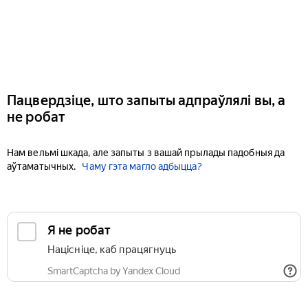
Пацвердзіце, што запыты адпраўлялі вы, а
не робат
Нам вельмі шкада, але запыты з вашай прылады падобныя да
аўтаматычных.
Чаму гэта магло адбыцца?
Я не робат
Націсніце, каб працягнуць
SmartCaptcha by Yandex Cloud