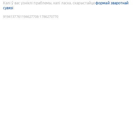
Калі ў вас узніклі праблемы, калі ласка, скарыстайце
формай зваротнай
сувязі
9194137761194627708
:
1786270770