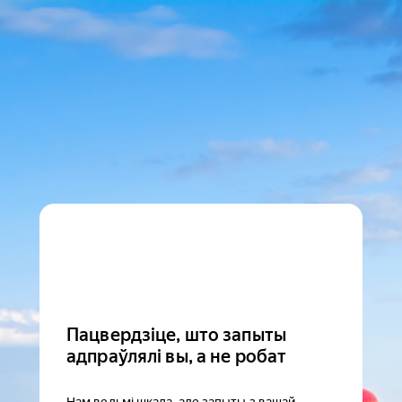
Пацвердзіце, што запыты
адпраўлялі вы, а не робат