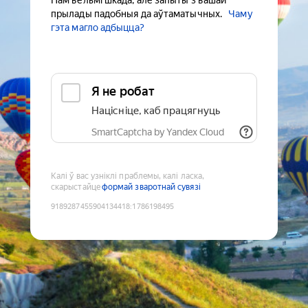
Нам вельмі шкада, але запыты з вашай
прылады падобныя да аўтаматычных.
Чаму
гэта магло адбыцца?
Я не робат
Націсніце, каб працягнуць
SmartCaptcha by Yandex Cloud
Калі ў вас узніклі праблемы, калі ласка,
скарыстайце
формай зваротнай сувязі
9189287455904134418
:
1786198495