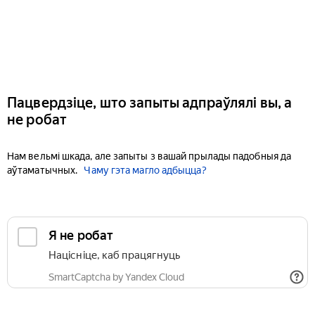
Пацвердзіце, што запыты адпраўлялі вы, а
не робат
Нам вельмі шкада, але запыты з вашай прылады падобныя да
аўтаматычных.
Чаму гэта магло адбыцца?
Я не робат
Націсніце, каб працягнуць
SmartCaptcha by Yandex Cloud