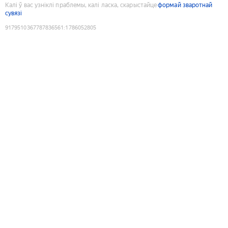
Калі ў вас узніклі праблемы, калі ласка, скарыстайце
формай зваротнай
сувязі
9179510367787836561
:
1786052805