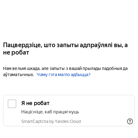
Пацвердзіце, што запыты адпраўлялі вы, а
не робат
Нам вельмі шкада, але запыты з вашай прылады падобныя да
аўтаматычных.
Чаму гэта магло адбыцца?
Я не робат
Націсніце, каб працягнуць
SmartCaptcha by Yandex Cloud