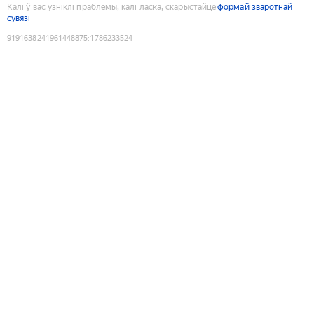
Калі ў вас узніклі праблемы, калі ласка, скарыстайце
формай зваротнай
сувязі
9191638241961448875
:
1786233524