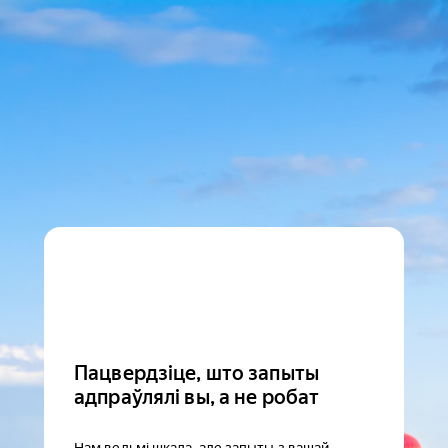
Пацвердзіце, што запыты
адпраўлялі вы, а не робат