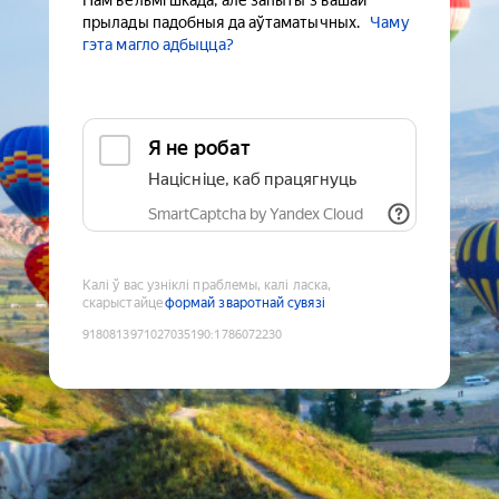
Нам вельмі шкада, але запыты з вашай
прылады падобныя да аўтаматычных.
Чаму
гэта магло адбыцца?
Я не робат
Націсніце, каб працягнуць
SmartCaptcha by Yandex Cloud
Калі ў вас узніклі праблемы, калі ласка,
скарыстайце
формай зваротнай сувязі
9180813971027035190
:
1786072230