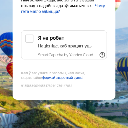
Нам вельмі шкада, але запыты з вашай
прылады падобныя да аўтаматычных.
Чаму
гэта магло адбыцца?
Я не робат
Націсніце, каб працягнуць
SmartCaptcha by Yandex Cloud
Калі ў вас узніклі праблемы, калі ласка,
скарыстайце
формай зваротнай сувязі
9185833969405317394
:
1786147034