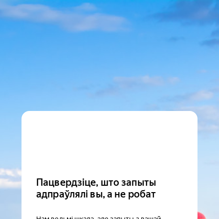
Пацвердзіце, што запыты
адпраўлялі вы, а не робат