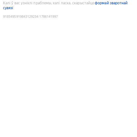
Калі ў вас узніклі праблемы, калі ласка, скарыстайце
формай зваротнай
сувязі
9185495919843129234
:
1786141997