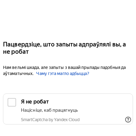
Пацвердзіце, што запыты адпраўлялі вы, а
не робат
Нам вельмі шкада, але запыты з вашай прылады падобныя да
аўтаматычных.
Чаму гэта магло адбыцца?
Я не робат
Націсніце, каб працягнуць
SmartCaptcha by Yandex Cloud