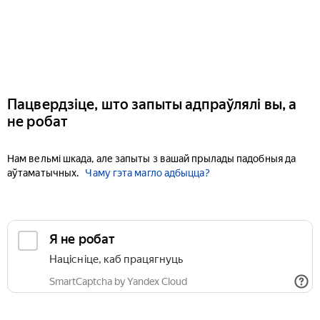
Пацвердзіце, што запыты адпраўлялі вы, а
не робат
Нам вельмі шкада, але запыты з вашай прылады падобныя да
аўтаматычных.
Чаму гэта магло адбыцца?
Я не робат
Націсніце, каб працягнуць
SmartCaptcha by Yandex Cloud