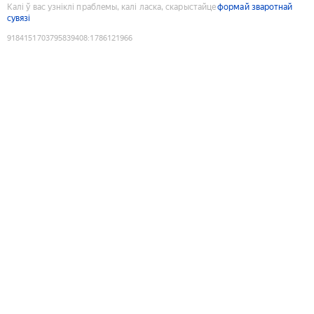
Калі ў вас узніклі праблемы, калі ласка, скарыстайце
формай зваротнай
сувязі
9184151703795839408
:
1786121966